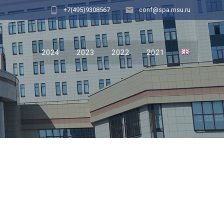
+7(495)9308567
conf@spa.msu.ru
2024
2023
2022
2021