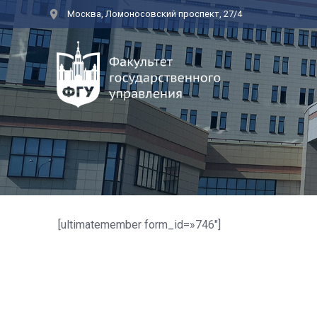
Перейти
Москва, Ломоносовский проспект, 27/4
к
контенту
[ultimatemember form_id=»746″]