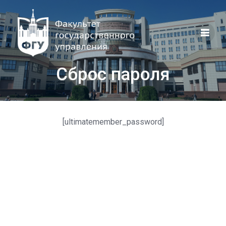
Перейти
к
контенту
Сброс пароля
[ultimatemember_password]