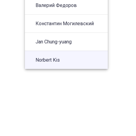
Валерий Федоров
Константин Могилевский
Jan Chung-yuang
Norbert Kis
Московский государственный
университет имени М.В.
Ломоносова Москва,
Иску
Ломоносовский проспект, д.27,
корп. 4. Шуваловский корпус.